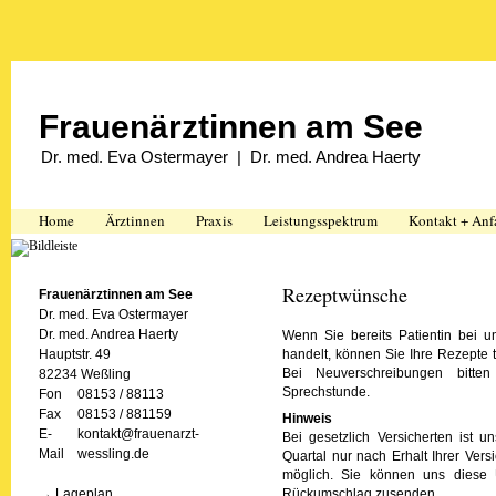
Frauenärztinnen am See
Dr. med. Eva Ostermayer
|
Dr. med. Andrea Haerty
Home
Ärztinnen
Praxis
Leistungsspektrum
Kontakt + Anf
Rezeptwünsche
Frauenärztinnen am See
Dr. med. Eva Ostermayer
Dr. med. Andrea Haerty
Wenn Sie bereits Patientin bei 
Hauptstr. 49
handelt, können Sie Ihre Rezepte t
Bei Neuverschreibungen bitte
82234 Weßling
Sprechstunde.
Fon
08153 / 88113
Fax
08153 / 881159
Hinweis
E-
kontakt@frauenarzt-
Bei gesetzlich Versicherten ist 
Mail
wessling.de
Quartal nur nach Erhalt Ihrer Ver
möglich. Sie können uns diese 
→
Lageplan
Rückumschlag zusenden.