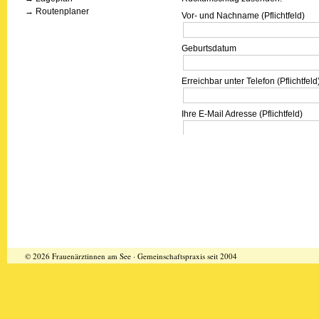
→
Routenplaner
Vor- und Nachname (Pflichtfeld)
Geburtsdatum
Erreichbar unter Telefon (Pflichtfeld
Ihre E-Mail Adresse (Pflichtfeld)
Wie sind Sie versichert?
privat
gesetzlich
Präparat:
© 2026 Frauenärztinnen am See · Gemeinschaftspraxis seit 2004
Beachten Sie unsere
Datenschutz